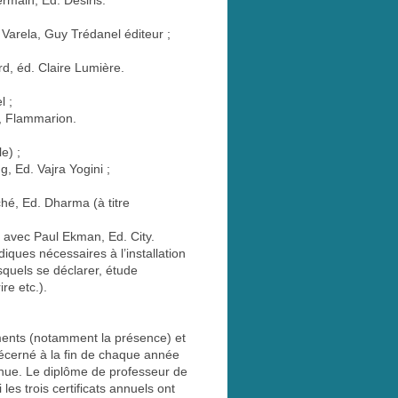
rmain, Ed. Désiris.
Varela, Guy Trédanel éditeur ;
, éd. Claire Lumière.
l ;
, Flammarion.
e) ;
, Ed. Vajra Yogini ;
ché, Ed. Dharma (à titre
n avec Paul Ekman, Ed. City.
diques nécessaires à l’installation
quels se déclarer, étude
re etc.).
ments (notamment la présence) et
 décerné à la fin de chaque année
nue. Le diplôme de professeur de
les trois certificats annuels ont