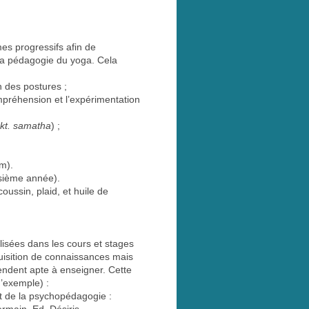
es progressifs afin de
 la pédagogie du yoga. Cela
n des postures ;
ompréhension et l’expérimentation
kt. samatha
) ;
;
m).
isième année).
ssin, plaid, et huile de
lisées dans les cours et stages
uisition de connaissances mais
rendent apte à enseigner. Cette
d’exemple) :
et de la psychopédagogie :