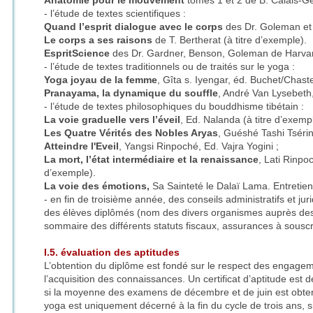
Anatomie pour le mouvement
tomes 1 et 2 de B. Calais-Ge
- l’étude de textes scientifiques :
Quand l’esprit dialogue avec le corps
des Dr. Goleman et 
Le corps a ses raisons
de T. Bertherat (à titre d’exemple).
EspritScience
des Dr. Gardner, Benson, Goleman de Harvard
- l’étude de textes traditionnels ou de traités sur le yoga :
Yoga joyau de la femme
, Gîta s. Iyengar, éd. Buchet/Chaste
Pranayama, la dynamique du souffle
, André Van Lysebeth
- l’étude de textes philosophiques du bouddhisme tibétain :
La voie graduelle vers l’éveil
, Ed. Nalanda (à titre d’exempl
Les Quatre Vérités des Nobles Aryas
, Guéshé Tashi Tséring
Atteindre l'Eveil
, Yangsi Rinpoché, Ed. Vajra Yogini ;
La mort, l’état intermédiaire et la renaissance
, Lati Rinpo
d’exemple).
La voie des émotions,
Sa Sainteté le Dalaï Lama. Entretie
- en fin de troisième année, des conseils administratifs et juri
des élèves diplômés (nom des divers organismes auprès des
sommaire des différents statuts fiscaux, assurances à souscri
I.5. évaluation des aptitudes
L’obtention du diplôme est fondé sur le respect des engage
l’acquisition des connaissances. Un certificat d’aptitude est
si la moyenne des examens de décembre et de juin est obte
yoga est uniquement décerné à la fin du cycle de trois ans, si 