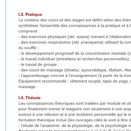
I.3. Pratique
Le contenu des cours et des stages est défini selon des thèm
synthétiser l’ensemble des connaissances à la pratique et à
comprend :
- des exercices physiques (
skt. asana
) menant à l’élaboratio
- des exercices respiratoires (
skt. pranayama
) utilisant la c
du souffle ;
- le développement progressif de la concentration mentale (
s
- le travail individuel (entretiens et recherches personnelles) 
- le travail de groupe ;
- des cours de massage (shiatsu, ayourvédique, tibétain, Ate
- l’apprentissage concret à l’enseignement (à partir de la tro
Equipement recommandé : vêtement souple, tapis de yoga, cou
massage.
I.4. Théorie
Les connaissances théoriques sont traitées par module et uti
pour finalement mener le stagiaire non seulement à une acq
surtout à une rélexion et à une évolution personnelle qui le 
formation théorique inclue (les ouvrages cités le sont à titre 
- l’étude de l’anatomie, de la physiologie, de la psychologie 