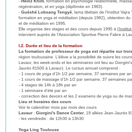
-
Heinz Khim
, formation en psychologie relationnelle, mass
régénération, et en yoga (diplômée en 1983).
-
Guéshé Lobsang Tengyé
, lama tibétain de l’Institut Vaj
formation en yoga et méditation (depuis 1982), obtention du
et de méditation en 1995.
Elle organise des stages et des cours depuis 1995 à
l’Institu
intervient auprès de l'Association Sportive Pierre Fabre à La
I.2. Durée et lieu de la formation
La formation de professeur de yoga est répartie sur troi
région toulousaine. L’élève a la possibilité de suivre les co
Lavaur, les week-ends et les séminaires ont lieu au Giorgini
Jaurès 81500 à Lavaur). Le cursus annuel comprend :
- 1 cours de yoga d’1h 1/2 par semaine, 37 semaines par an
- 1 cours de massage d’1h 1/2 par semaine, 37 semaines pa
- 4 stages de 14h à 18h par an
- 1 séminaire d'été par an
- correction des devoirs et les 2 examens de yoga ou de ma
Lieu et horaires des cours
Voir le calendrier mois par mois des cours
Lavaur
:
Giorgini's Dance Center
, 19 allées Jean-Jaurès 
- les vendredis : de 12h30 à 13h30
Yoga Ling Toulouse