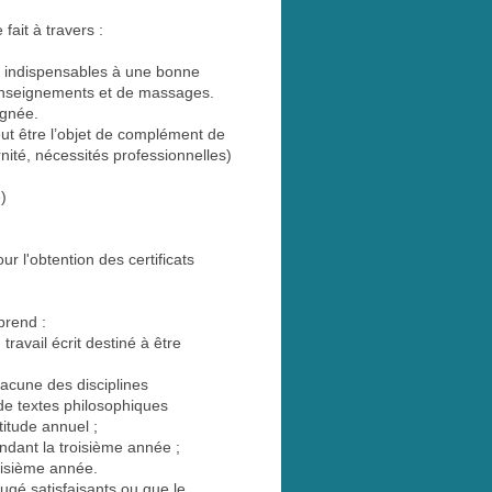
ait à travers :
nt indispensables à une bonne
’enseignements et de massages.
ignée.
eut être l’objet de complément de
ité, nécessités professionnelles)
)
r l'obtention des certificats
prend :
travail écrit destiné à être
hacune des disciplines
de textes philosophiques
titude annuel ;
ndant la troisième année ;
roisième année.
jugé satisfaisants ou que le