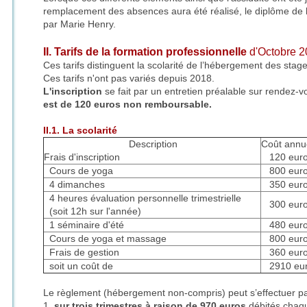
remplacement des absences aura été réalisé, le diplôme de 
par Marie Henry.
II. Tarifs de la formation professionnelle
d'Octobre 20
Ces tarifs distinguent la scolarité de l’hébergement des stage
Ces tarifs n'ont pas variés depuis 2018.
L'inscription
se fait par un entretien préalable sur rendez-
est de 120 euros non remboursable.
II.1. La scolarité
Description
Coût annu
Frais d'inscription
120 eur
Cours de yoga
800 eur
4 dimanches
350 eur
4 heures évaluation personnelle trimestrielle
300 eur
(soit 12h sur l'année)
1 séminaire d'été
480 eur
Cours de yoga et massage
800 eur
Frais de gestion
360 eur
soit un coût de
2910 eur
Le règlement (hébergement non-compris) peut s’effectuer pa
1.
sur trois trimestres à raison de 970 euros
débités chaque