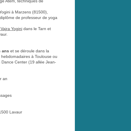
age Atem, techniques de
ra Yogini à Marzens (81500),
 diplôme de professeur de yoga
t Vajra Yogini
dans le Tarn et
vaur.
s ans
et se déroule dans la
urs hebdomadaires à Toulouse ou
's Dance Center (19 allée Jean-
r an
ssages
81500 Lavaur