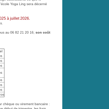
l’école Yoga Ling sera décerné
25 à juillet 2026.
s.
vous au 06 82 21 20 16;
son coût
el
os
os
os
os
os
os
os
os
r chèque ou virement bancaire :
 début de trimestre, les frais