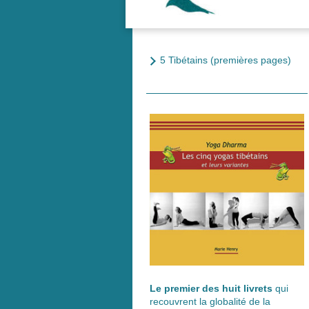
5 Tibétains (premières pages)
Le premier des huit livrets
qui
recouvrent la globalité de la